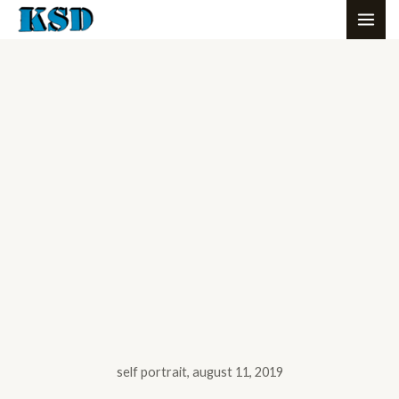
Skip
MAI
to
ME
content
self portrait, august 11, 2019